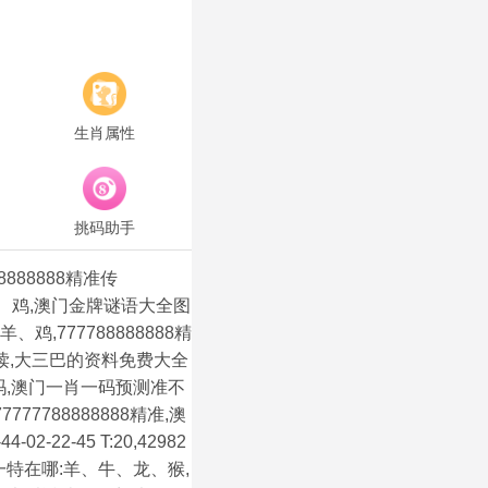
生肖属性
挑码助手
788888888精准传
、牛、鸡,澳门金牌谜语大全图
羊、鸡,777788888888精
容解读,大三巴的资料免费大全
安全吗,澳门一肖一码预测准不
7788888888精准,澳
22-45 T:20,42982
一特在哪:羊、牛、龙、猴,