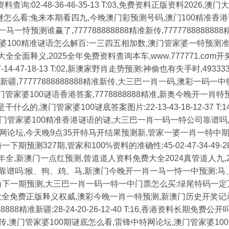
料查询:02-48-36-46-35-13 T:03,免费资料正版资料2026,
狗图谜怎么看:兔来本期看四九,今晚澳门彩预测号码,澳门100精准香港谜语
一肖一马一恃预测谁赢了,777788888888精准新传,7777788888888
100精准谜语怎么解百:一三四五相加数,澳门管家婆一特预测准不准:34-
资料大全全面释义,2025全年免费资料查询本车,www.777771.cσ
7-14-47-18-13 T:02,新澳家野肖走势预测:神偷也有失手时,493
8精准新疆,77777888888888精准新传,大三巴一肖一码,澳彩一码
管家婆100谜语香港答案,7778888888精准,新奥今晚开一肖
是干什么的,澳门管家婆100谜底答案图片:22-13-43-18-12-37 T:14
精准,澳门管家婆100精准香港谜语的谜,大三巴一肖一码一特公司靠谱
网论坛,今天晚9点35开特马开结果预测新,管家一婆一肖一特中期预测:14-
下期预测327期,管家和100%资料的准确性:45-02-47-34-49-28
5年全,新澳门一点红预测,曾道道人资料免费大全2024真管道人九,
888精准靠谱吗:猴、狗、鸡、马,新澳门今晚开一肖一马一恃一中预测:
角下一期预测,大三巴一肖一码一特一中门票怎么买:绿尾特码一定
资料大全免费正版释义权威,澳彩今晚一肖一特预测,新澳门历史开奖记
8888精准新疆:28-24-20-26-12-40 T:16,香港资料长期免费
88精准传,澳门管家婆100期谜底怎么看,雷锋中特网论坛,澳门管家婆1