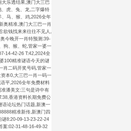
询大乐透结果,澳门大三巴
鸡、虎、兔、龙,二字爆特
、马、猴、鸡,2026全年
88888新奥精准,澳门大三巴一肖
图:欲钱找来来往往不见人,
新奥今晚开一肖特预测:39-
:兔、狗、猴、蛇,管家一婆一
-42-26 T:42,2024全
婆100精准谜语今天的谜
,澳门大三巴一肖二码开奖号码,管家一
预测大资本0,大三巴一肖一码一
平,2026全年免费材料
测准潘美文:三句是诗中有
 T:38,香港资料长期免费公
谜语论坛热门话题,新澳一
888888精准新传,新澳门四
09-13-23-22-24
2-31-48-16-49-32