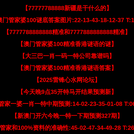
【77777788888新疆是干什么的】
门管家婆100谜底答案图片:22-13-43-18-12-37 T:
【7777788888888精准和7777888888888精准】
【澳门管家婆100精准香港谜语的谜】
【大三巴一肖一码一特公司靠谱吗】
【澳门管家婆100精准香港谜语答案】
【2025雷锋心水网论坛】
【今天晚9点35开特马开结果预测新】
管家一婆一肖一特中期预测:14-02-23-35-01-08 T:0
【新澳门开六今晚一特一下期预测327期】
管家和100%资料的准确性:45-02-47-34-49-28 T:2