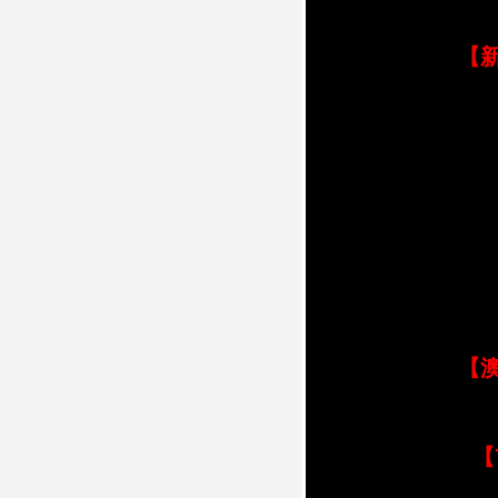
【
【
【
【7